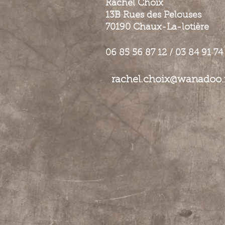
Rachel Choix
13B Rues des Pelouses
70190 Chaux-La-lotière
06 85 56 87 12 / 03 84 91 74
rachel.choix@wanadoo.