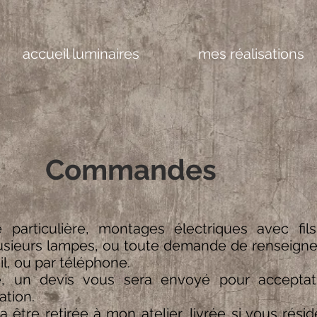
accueil luminaires
mes réalisations
Commandes
articulière, montages électriques avec fils 
usieurs lampes, ou toute demande de renseign
l, ou par téléphone.
 un devis vous sera envoyé pour acceptat
ation.
être retirée à mon atelier, livrée si vous rési