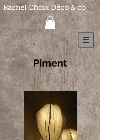
&
Rachel Choix Déco
co
Piment