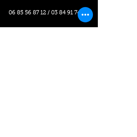
06 85 56 87 12
/
03 84 91 74 72
rachel.choix@wanadoo.fr