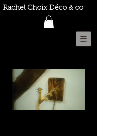
&
Rachel Choix Déco
co
Applique porte
lampe bois
Prix
25,00 €